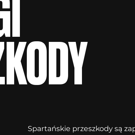
GI
ZKODY
Spartańskie przeszkody są za