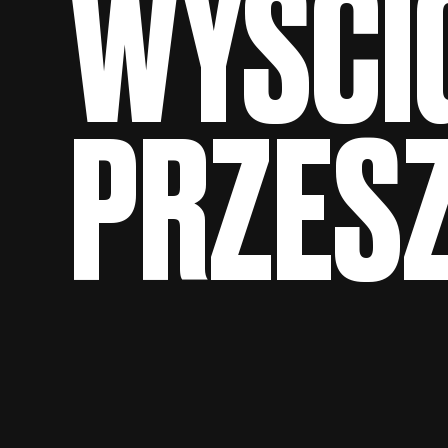
WYŚCI
PRZES