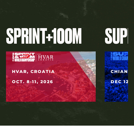
SPRINT+100M
SUP
HVAR, CROATIA
CHIANG 
OCT. 8-11, 2026
DEC 12, 