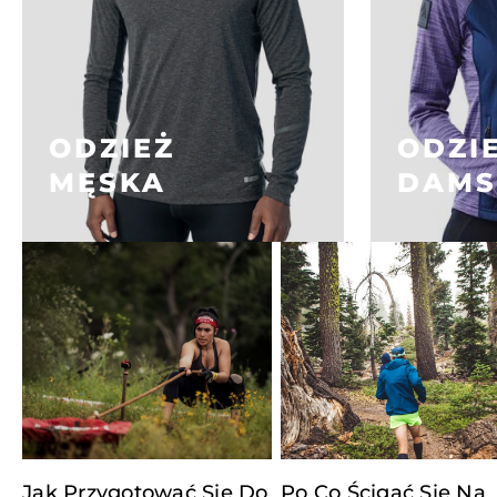
ODZIEŻ
ODZI
MĘSKA
DAMS
Jak Przygotować Się Do
Po Co Ścigać Się Na